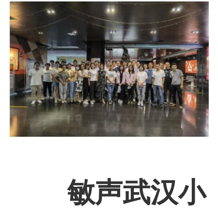
敏声武汉小