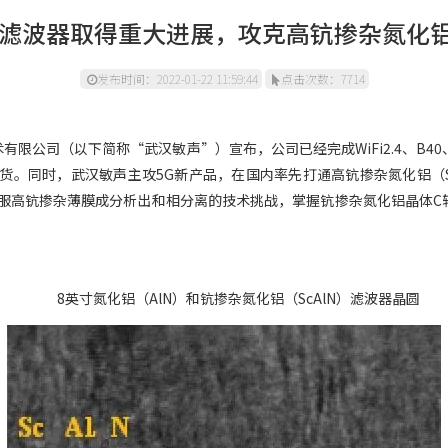
W滤波器取得重大进展，攻克高钪掺杂氮化
发布时间：2022-01-22 11:59:44
点击次数：7714
限公司（以下简称“武汉敏声”）宣布，公司已经完成WiFi2.4、B40、
出货。同时，武汉敏声主攻5G新产品，在国内率先打通高钪掺杂氮化铝（Sc
队克服高钪掺杂薄膜成分析出和相分离的技术挑战，掌握钪掺杂氮化铝晶体
8英寸氮化铝（AlN）和钪掺杂氮化铝（ScAlN）滤波器晶圆