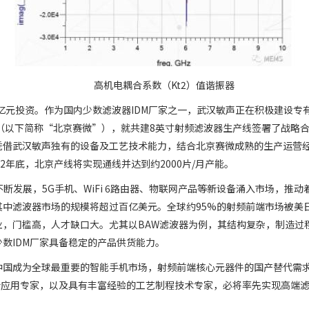
高机电耦合系数（Kt2）值谐振器
亿元投资。作为国内少数滤波器IDM厂家之一，武汉敏声正在积极建设专有
司（以下简称“北京赛微”），就共建8英寸射频滤波器生产线签署了战略
凭借武汉敏声独有的设备及工艺技术能力，结合北京赛微成熟的生产运营
2年底，北京产线将实现通线并达到约2000片/月产能。
技术不断发展，5G手机、WiFi 6路由器、物联网产品等新设备涌入市场，
，其中滤波器市场的规模将超过百亿美元。全球约95%的射频前端市场被美
业，门槛高，人才缺口大。尤其以BAW滤波器为例，其结构复杂，制造过
数IDM厂家具备稳定的产品供货能力。
中国成为全球最重要的智能手机市场，射频前端核心元器件的国产替代需求
计应用专家，以及具有丰富经验的工艺制程技术专家，必将率先实现高端