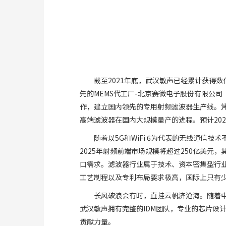
截至2021年底，武汉敏声已经累计获得数
先的MEMS代工厂-北京赛微电子股份有限公
作，建立国内领先的专用射频滤波器生产线。
高端滤波器在国内大规模量产的进程。预计202
随着以5G和WiFi 6为代表的无线通信
2025年射频前端市场规模将超过250亿美元
口需求。滤波器行业属于技术、资本密集型行
工艺制程以及专利布局要求极高，国际上只有少
长风破浪会有时，直挂云帆济沧海。随着
武汉敏声拥有完整的IDM团队，专业的芯片设
贡献力量。