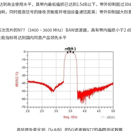
品指标达到商业使用水平，其带内最低插损已达到1.5dB以下，带外抑制超过30d
消耗，同时提高信号的接收灵敏度并增加设备通信距离；带外抑制越大则
N77（3400 ~ 3600 MHz）BAW滤波器，具有带内插损小于2 dB
性能指标将达到国内同类产品领先水平
高钪掺杂氮化铝（ScAlN）的5G滤波器N77的晶圆测试数据