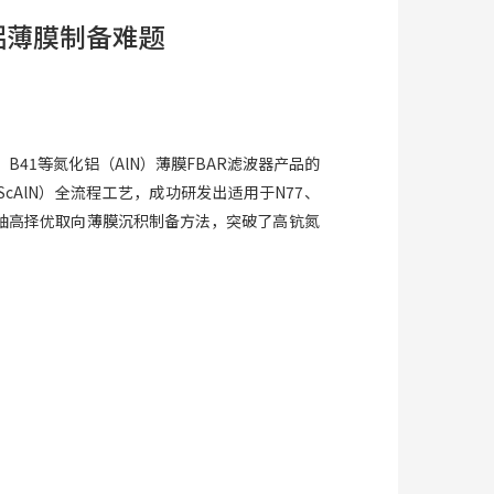
铝薄膜制备难题
B41等氮化铝（AlN）薄膜FBAR滤波器产品的
AlN）全流程工艺，成功研发出适用于N77、
C轴高择优取向薄膜沉积制备方法，突破了高钪氮